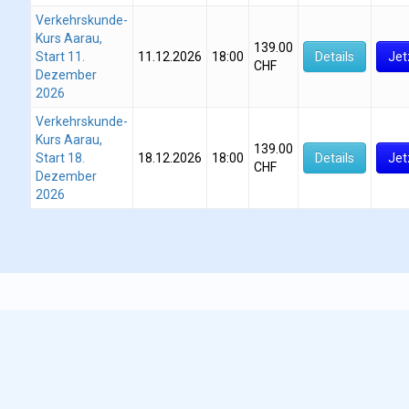
Verkehrskunde-
Kurs Aarau,
139.00
Start 11.
11.12.2026
18:00
Details
Jet
CHF
Dezember
2026
Verkehrskunde-
Kurs Aarau,
139.00
Start 18.
18.12.2026
18:00
Details
Jet
CHF
Dezember
2026